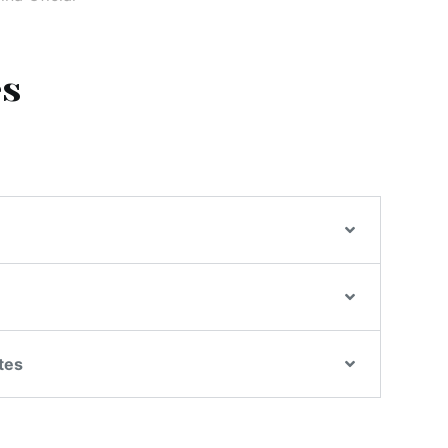
es
tes