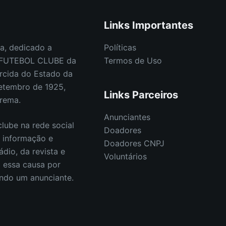
Links Importantes
a, dedicado a
Políticas
E FUTEBOL CLUBE da
Termos de Uso
rcida do Estado da
etembro de 1925,
Links Parceiros
orema.
Anunciantes
lube na rede social
Doadores
s informação e
Doadores CNPJ
ádio, da revista e
Voluntários
E essa causa por
endo um anunciante.