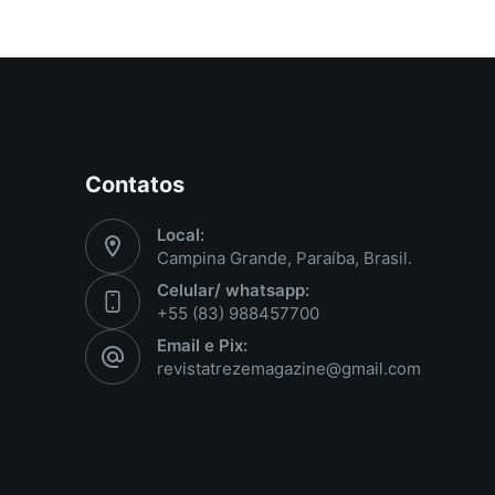
Contatos
Local:
Campina Grande, Paraíba, Brasil.
Celular/ whatsapp:
+55 (83) 988457700
Email e Pix:
revistatrezemagazine@gmail.com