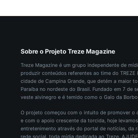
REVISTA TREZE MAGAZINE
29 DE OUTUBRO DE 2024
Sobre o Projeto Treze Magazine
Treze Magazine é um grupo independente de mídi
produzir conteúdos referentes ao time do TREZ
cidade de Campina Grande, que detém a maior to
Paraíba no nordeste do Brasil.
Fundado em 7 de s
veste alvinegro e é temido como o Galo da Borb
O projeto começou com o intuito de promover o c
e com o apoio crescente da torcida, hoje levamo
entretenimento através do portal de notícias, da r
rede social, toda mídia dedicada ao Treze. AJUD