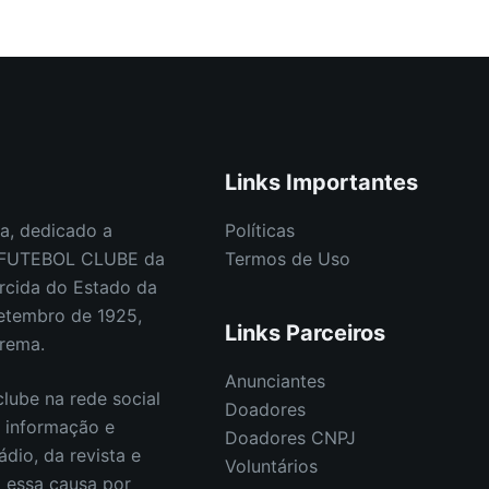
Links Importantes
a, dedicado a
Políticas
E FUTEBOL CLUBE da
Termos de Uso
rcida do Estado da
etembro de 1925,
Links Parceiros
orema.
Anunciantes
lube na rede social
Doadores
s informação e
Doadores CNPJ
ádio, da revista e
Voluntários
E essa causa por