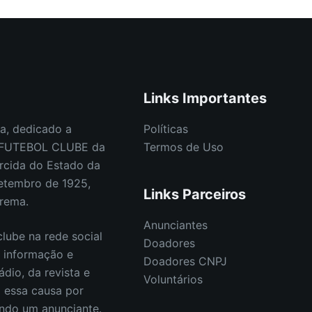
Links Importantes
a, dedicado a
Políticas
E FUTEBOL CLUBE da
Termos de Uso
rcida do Estado da
etembro de 1925,
Links Parceiros
orema.
Anunciantes
lube na rede social
Doadores
s informação e
Doadores CNPJ
ádio, da revista e
Voluntários
E essa causa por
endo um anunciante.