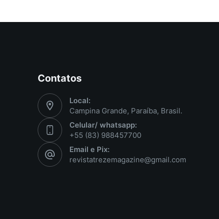
Contatos
Local:
Campina Grande, Paraíba, Brasil.
Celular/ whatsapp:
+55 (83) 988457700
Email e Pix:
revistatrezemagazine@gmail.com