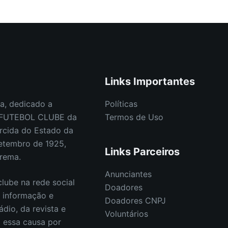
Links Importantes
a, dedicado a
Políticas
E FUTEBOL CLUBE da
Termos de Uso
rcida do Estado da
etembro de 1925,
Links Parceiros
orema.
Anunciantes
lube na rede social
Doadores
s informação e
Doadores CNPJ
ádio, da revista e
Voluntários
E essa causa por