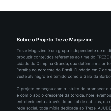
REVISTA TREZE MAGAZINE
11 DE NOVEMBRO DE 2024
Sobre o Projeto Treze Magazine
Treze Magazine é um grupo independente de mídi
produzir conteúdos referentes ao time do TREZ
cidade de Campina Grande, que detém a maior to
Paraíba no nordeste do Brasil.
Fundado em 7 de s
veste alvinegro e é temido como o Galo da Borb
O projeto começou com o intuito de promover o c
e com o apoio crescente da torcida, hoje levamo
entretenimento através do portal de notícias, da r
rede social, toda mídia dedicada ao Treze. AJUD