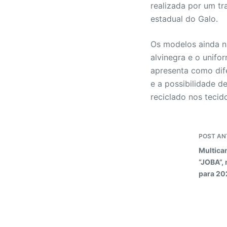
realizada por um tr
estadual do Galo.
Os modelos ainda nã
alvinegra e o unifo
apresenta como dif
e a possibilidade d
reciclado nos tecid
POST
AN
Multica
“JOBA”,
para 20