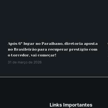
Após 6º lugar no Paraibano, diretoria aposta
no Brasileirão para recuperar prestígio com
o torcedor, vai começar!
31 de março de 2026
Links Importantes