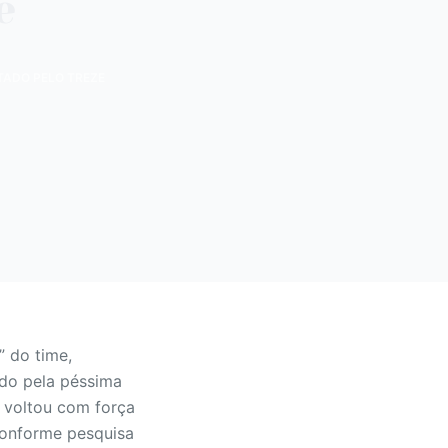
e
TADO PELO TREZE
” do time,
do pela péssima
 voltou com força
conforme pesquisa