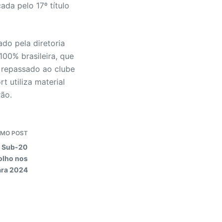
ada pelo 17º título
do pela diretoria
100% brasileira, que
 repassado ao clube
t utiliza material
rão.
IMO
POST
o Sub-20
 olho nos
ara 2024