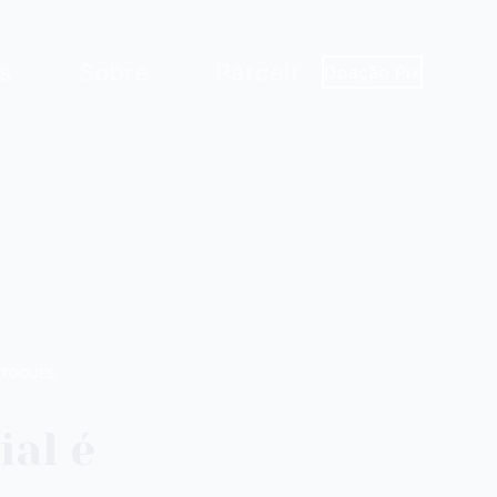
as
Sobre
Parceiros
Doação Pix
 TOQUES
ial é