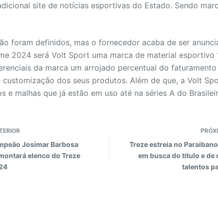
adicional site de notícias esportivas do Estado. Sendo marc
o foram definidos, mas o fornecedor acaba de ser anuncia
rme 2024 será Volt Sport uma marca de material esportivo 
erenciais da marca um arrojado percentual do faturamento
e customização dos seus produtos. Além de que, a Volt Spor
os e malhas que já estão em uso até na séries A do Brasilei
TERIOR
PRÓX
mpeão Josimar Barbosa
Treze estreia no Paraiban
 montará elenco do Treze
em busca do título e de
24
talentos p