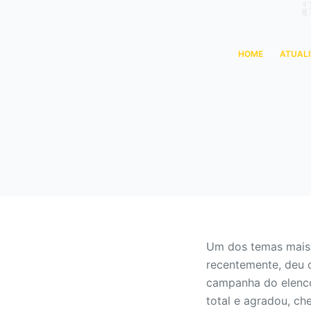
o
HOME
ATUAL
Um dos temas mais 
recentemente, deu 
campanha do elenco
total e agradou, c