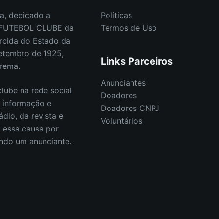
a, dedicado a
Políticas
E FUTEBOL CLUBE da
Termos de Uso
rcida do Estado da
etembro de 1925,
Links Parceiros
orema.
Anunciantes
lube na rede social
Doadores
s informação e
Doadores CNPJ
ádio, da revista e
Voluntários
E essa causa por
endo um anunciante.