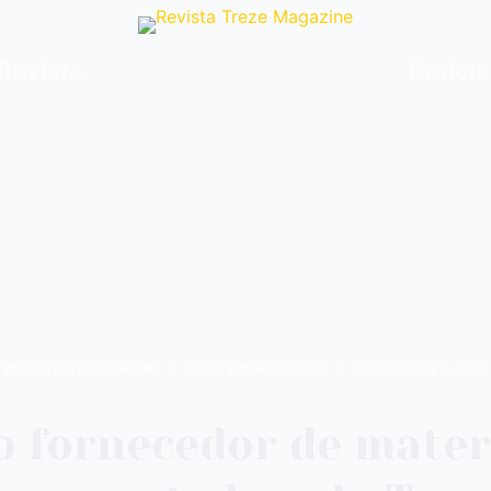
Revista
Notíci
EVISTA TREZE MAGAZINE
16 DE JUNHO DE 2023
ATUALIDADES
,
DOIS
 fornecedor de mater