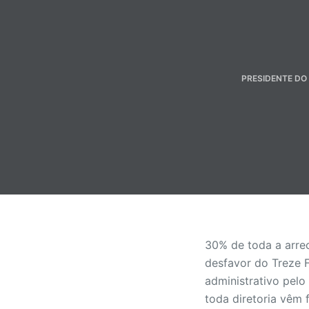
o
PRESIDENTE DO
30% de toda a arrec
desfavor do Treze F
administrativo pelo
toda diretoria vêm 