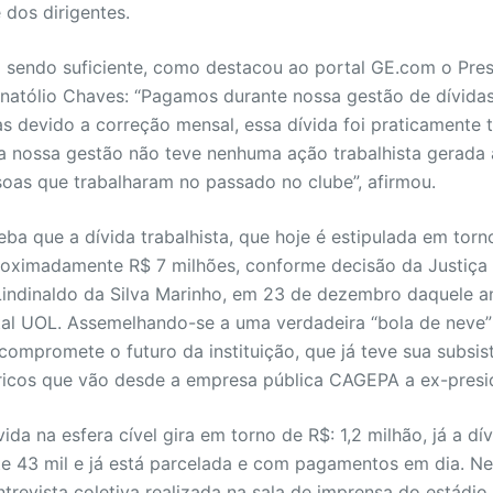
 dos dirigentes.
a sendo suficiente, como destacou ao portal GE.com o Pre
 Anatólio Chaves: “Pagamos durante nossa gestão de dívidas
s devido a correção mensal, essa dívida foi praticamente t
a nossa gestão não teve nenhuma ação trabalhista gerada 
soas que trabalharam no passado no clube”, afirmou.
eba que a dívida trabalhista, que hoje é estipulada em torn
oximadamente R$ 7 milhões, conforme decisão da Justiça
 Lindinaldo da Silva Marinho, em 23 de dezembro daquele a
al UOL. Assemelhando-se a uma verdadeira “bola de neve”
ompromete o futuro da instituição, que já teve sua subsi
óricos que vão desde a empresa pública CAGEPA a ex-presi
vida na esfera cível gira em torno de R$: 1,2 milhão, já a dív
 43 mil e já está parcelada e com pagamentos em dia. Ne
trevista coletiva realizada na sala de imprensa do estádio 