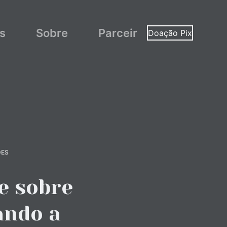
as
Sobre
Parceiros
Doação Pix
DES
e sobre
ando a