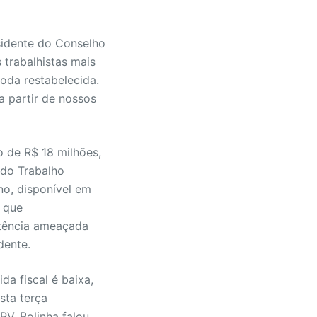
sidente do Conselho
 trabalhistas mais
oda restabelecida.
a partir de nossos
o de R$ 18 milhões,
 do Trabalho
no, disponível em
 que
stência ameaçada
dente.
ida fiscal é baixa,
sta terça
PV, Bolinha falou