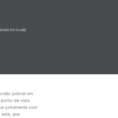
IDADE DO CLUBE
isão judicial em
 ponto de vista
 que juntamente com
 este, que