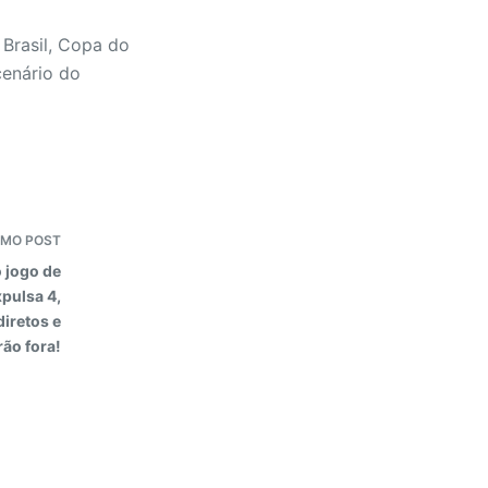
Brasil, Copa do
cenário do
IMO
POST
 jogo de
xpulsa 4,
iretos e
ão fora!