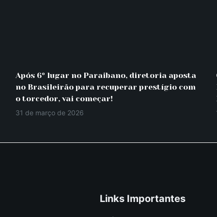
Após 6º lugar no Paraibano, diretoria aposta
no Brasileirão para recuperar prestígio com
o torcedor, vai começar!
31 de março de 2026
Links Importantes