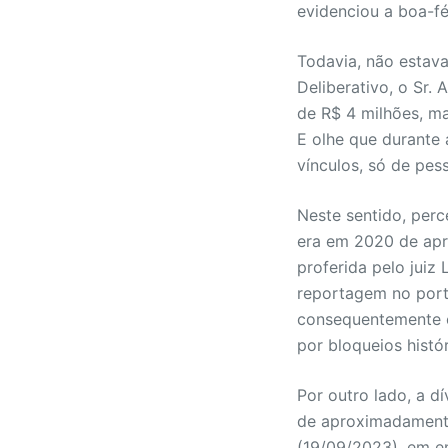
evidenciou a boa-fé
Todavia, não estav
Deliberativo, o Sr.
de R$ 4 milhões, ma
E olhe que durante 
vínculos, só de pes
Neste sentido, perc
era em 2020 de apr
proferida pelo juiz
reportagem no port
consequentemente c
por bloqueios hist
Por outro lado, a dí
de aproximadamente
(19/09/2023), em en