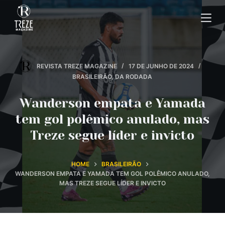
P
u
l
a
r
REVISTA TREZE MAGAZINE
17 DE JUNHO DE 2024
p
BRASILEIRÃO
,
DA RODADA
a
Wanderson empata e Yamada
r
a
tem gol polêmico anulado, mas
o
Treze segue líder e invicto
c
o
HOME
BRASILEIRÃO
n
WANDERSON EMPATA E YAMADA TEM GOL POLÊMICO ANULADO,
t
MAS TREZE SEGUE LÍDER E INVICTO
e
ú
d