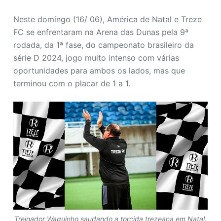
o
Neste domingo (16/ 06), América de Natal e Treze
FC se enfrentaram na Arena das Dunas pela 9ª
rodada, da 1ª fase, do campeonato brasileiro da
série D 2024, jogo muito intenso com várias
oportunidades para ambos os lados, mas que
terminou com o placar de 1 a 1.
Treinador Waguinho saudando a torcida trezeana em Natal.