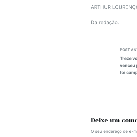
ARTHUR LOURENÇO 
Da redação.
POST
AN
Treze vo
venceu 
foi cam
Deixe um com
O seu endereço de e-ma