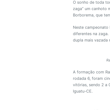
O sonho de toda tor
zaga” um canhoto m
Borborema, que tem 
Neste campeonato br
diferentes na zaga.
dupla mais vazada 
Ra
A formação com Raf
rodada 6, foram ci
vitórias, sendo 2 a
Iguatu-CE.