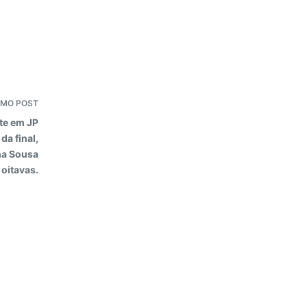
IMO
POST
te em JP
da final,
ha Sousa
 oitavas.