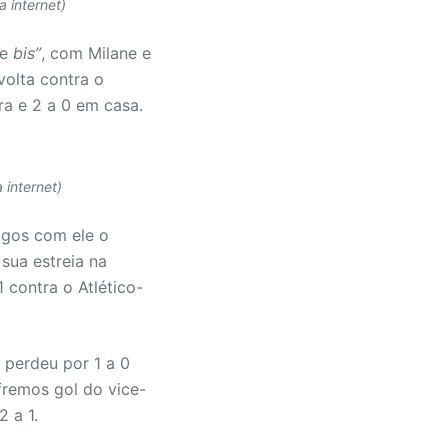
 internet)
de
bis”
, com Milane e
volta contra o
ra e 2 a 0 em casa.
 internet)
jogos com ele o
sua estreia na
 contra o Atlético-
 perdeu por 1 a 0
fremos gol do vice-
 a 1.