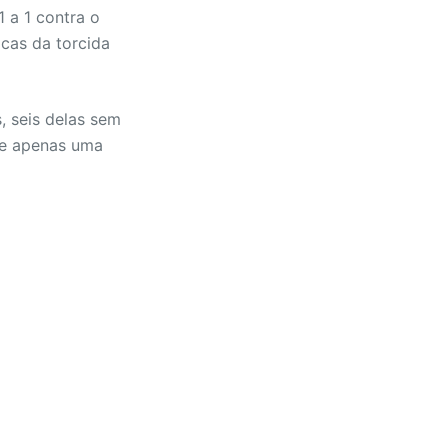
1 a 1 contra o
icas da torcida
, seis delas sem
 e apenas uma