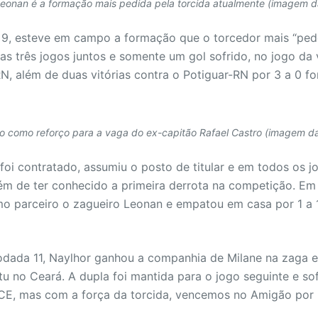
Leonan é a formação mais pedida pela torcida atualmente (imagem da
 9, esteve em campo a formação que o torcedor mais “pe
s três jogos juntos e somente um gol sofrido, no jogo da 
, além de duas vitórias contra o Potiguar-RN por 3 a 0 fo
io como reforço para a vaga do ex-capitão Rafael Castro (imagem da
foi contratado, assumiu o posto de titular e em todos os 
lém de ter conhecido a primeira derrota na competição. Em 
o parceiro o zagueiro Leonan e empatou em casa por 1 a 1
odada 11, Naylhor ganhou a companhia de Milane na zaga e
tu no Ceará. A dupla foi mantida para o jogo seguinte e so
CE, mas com a força da torcida, vencemos no Amigão por 2