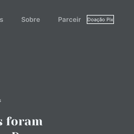
as
Sobre
Parceiros
Doação Pix
S
s foram