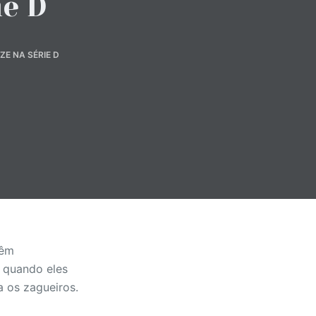
ie D
E NA SÉRIE D
têm
o quando eles
 os zagueiros.