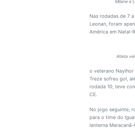
Milane e 
Nas rodadas de 7 a
Leonan, foram apena
América em Natal-RN
Atleta ve
o veterano Naylhor 
Treze sofreu gol, a
rodada 10, teve com
CE.
No jogo seguinte, r
para o time do Igua
lanterna Maracanã-