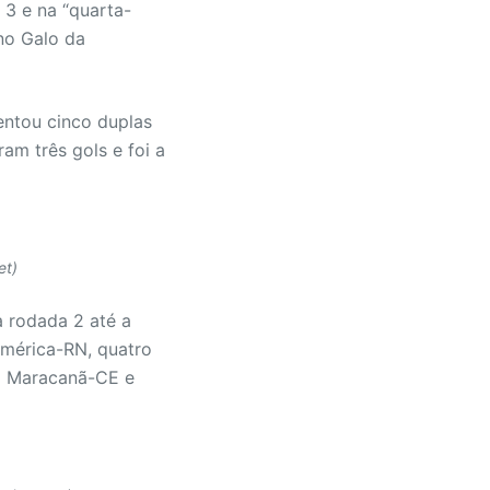
 3 e na “quarta-
no Galo da
entou cinco duplas
am três gols e foi a
et)
 rodada 2 até a
América-RN, quatro
ra Maracanã-CE e