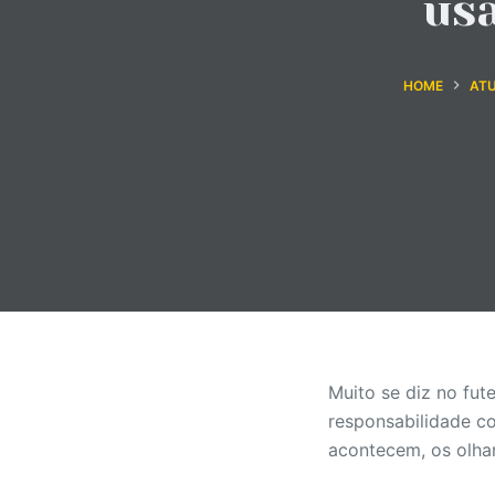
usa
o
HOME
ATU
Muito se diz no fu
responsabilidade co
acontecem, os olha