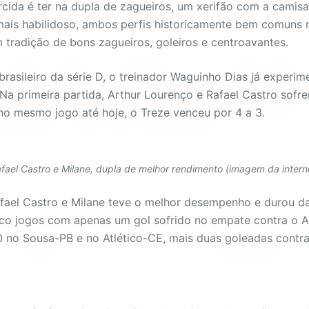
cida é ter na dupla de zagueiros, um xerifão com a camisa
ais habilidoso, ambos perfis historicamente bem comuns 
tradição de bons zagueiros, goleiros e centroavantes.
asileiro da série D, o treinador Waguinho Dias já experim
 Na primeira partida, Arthur Lourenço e Rafael Castro sofrer
no mesmo jogo até hoje, o Treze venceu por 4 a 3.
fael Castro e Milane, dupla de melhor rendimento (imagem da intern
ael Castro e Milane teve o melhor desempenho e durou da
nco jogos com apenas um gol sofrido no empate contra o 
 0 no Sousa-PB e no Atlético-CE, mais duas goleadas cont