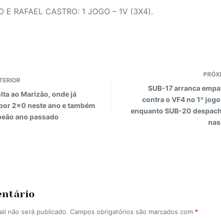
E RAFAEL CASTRO: 1 JOGO – 1V (3X4).
PRÓX
TERIOR
SUB-17 arranca empa
lta ao Marizão, onde já
contra o VF4 no 1º jogo 
por 2×0 neste ano e também
enquanto SUB-20 despac
peão ano passado
nas
entário
il não será publicado.
Campos obrigatórios são marcados com
*