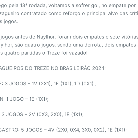
jogo pela 13ª rodada, voltamos a sofrer gol, no empate por 
agueiro contratado como reforço o principal alvo das crít
s jogos.
jogos antes de Naylhor, foram dois empates e sete vitórias
aylhor, são quatro jogos, sendo uma derrota, dois empates
as quatro partidas o Treze foi vazado!
AGUEIROS DO TREZE NO BRASILEIRÃO 2024:
3 JOGOS – 1V (2X1), 1E (1X1), 1D (0X1) ;
 1 JOGO – 1E (1X1);
 JOGOS – 2V (0X3, 2X0), 1E (1X1);
STRO: 5 JOGOS – 4V (2X0, 0X4, 3X0, 0X2), 1E (1X1);