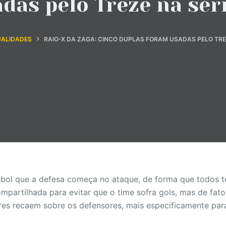
das pelo Treze na sér
ALIDADES
RAIO-X DA ZAGA: CINCO DUPLAS FORAM USADAS PELO TREZ
tebol que a defesa começa no ataque, de forma que todos 
mpartilhada para evitar que o time sofra gols, mas de fat
res recaem sobre os defensores, mais especificamente para