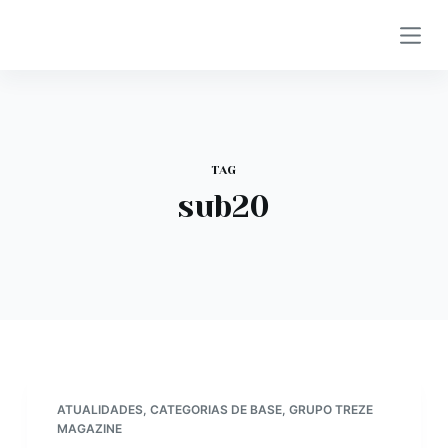
P
u
l
a
r
p
TAG
a
sub20
r
a
o
c
o
n
t
e
ATUALIDADES
,
CATEGORIAS DE BASE
,
GRUPO TREZE
ú
MAGAZINE
d