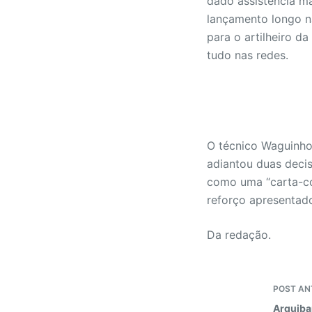
dado assistência ma
lançamento longo n
para o artilheiro d
tudo nas redes.
O técnico Waguinho 
adiantou duas decis
como uma “carta-co
reforço apresentado
Da redação.
POST
AN
Arquiba