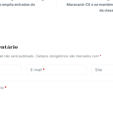
e amplia entradas do
Maracanã-CE e se mantém
da clas
entário
il não será publicado.
Campos obrigatórios são marcados com
*
E-mail
*
Site
io
*