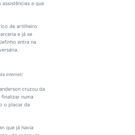
s assistências e que
co de artilheiro
rceria e já se
Jefinho entra na
versária.
da internet)
Wanderson cruzou da
 finalizar numa
o o placar da
an que já havia