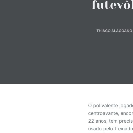
futevô
o
THIAGO ALAGOANO A
O polivalente joga
centroavante, encon
22 anos, tem preci
usado pelo treinad