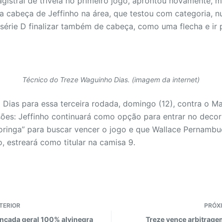
gistral de trivela no primeiro jogo, aprontou novamente, 
a cabeça de Jeffinho na área, que testou com categoria, 
a série D finalizar também de cabeça, como uma flecha e ir
Técnico do Treze Waguinho Dias. (imagem da internet)
Dias para essa terceira rodada, domingo (12), contra o M
ões: Jeffinho continuará como opção para entrar no decor
ringa” para buscar vencer o jogo e que Wallace Pernambu
, estreará como titular na camisa 9.
TERIOR
PRÓX
ncada geral 100% alvinegra
Treze vence arbitragem