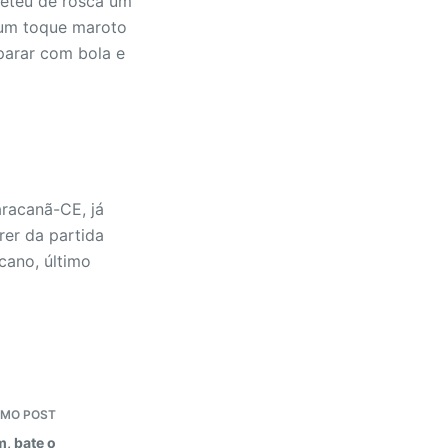
meteu de rosca um
num toque maroto
 parar com bola e
aracanã-CE, já
rer da partida
cano, último
IMO
POST
, bate o