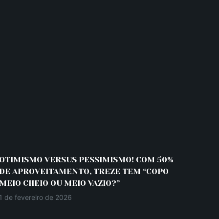
OTIMISMO VERSUS PESSIMISMO! COM 50%
DE APROVEITAMENTO, TREZE TEM “COPO
MEIO CHEIO OU MEIO VAZIO?”
1 de fevereiro de 2026