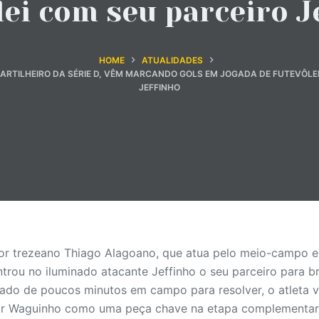
lei com seu parceiro J
HOME
ATUALIDADES
RTILHEIRO DA SÉRIE D, VÊM MARCANDO GOLS EM JOGADA DE FUTEVÔLE
JEFFINHO
dor trezeano Thiago Alagoano, que atua pelo meio-campo
trou no iluminado atacante Jeffinho o seu parceiro para br
sado de poucos minutos em campo para resolver, o atleta
or Waguinho como uma peça chave na etapa complementar d