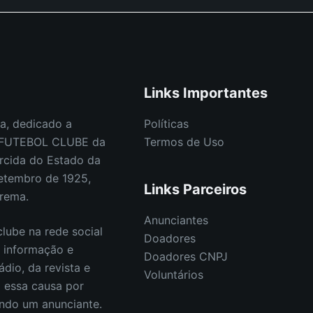
Links Importantes
a, dedicado a
Políticas
E FUTEBOL CLUBE da
Termos de Uso
rcida do Estado da
etembro de 1925,
Links Parceiros
orema.
Anunciantes
lube na rede social
Doadores
s informação e
Doadores CNPJ
ádio, da revista e
Voluntários
E essa causa por
endo um anunciante.