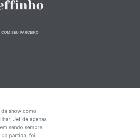
effinho
I COM SEU PARCEIRO
 e dá show como
ilhar! Jef de apenas
 vem sendo sempre
a partida, foi