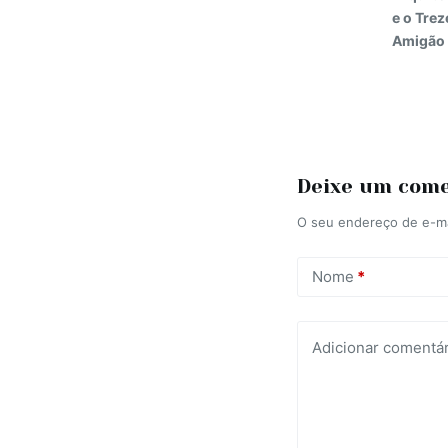
e o Trez
Amigão
Deixe um com
O seu endereço de e-ma
Nome
*
Adicionar comentár