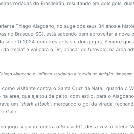
eiras rodadas do Brasileirão, resultando em dois gols, dua
riente Thiago Alagoano, no auge dos seus 34 anos e históri
as no Brusque-SC), está sabendo bem aproveitar a nova pa
a da série D 2024, com três gols em dois jogos. Sempre que 
i da “meia” e vai para o “9”, brincar de futevôlei na área ad
Thiago Alagoano e Jeffinho saudando a torcida no Amigão. (imagem 
ia como visitante contra o Santa Cruz de Natal, quando o 
o na área, que ajeitou de peito, com estilo, para o Alagoano
brava um
“shark attack”
, marcando o gol da virada, fechand
 o Galo.
u no jogo seguinte contra o Sousa EC, desta vez, o lateral V