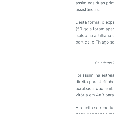
assim nas duas prim
assistências!
Desta forma, o expe
(50 gols foram apen
isolou na artilhari
partida, o Thiago sa
Os atletas 
Foi assim, na estre
direita para Jeffinh
acrobacia que lem
vitória em 4×3 para
A receita se repeti