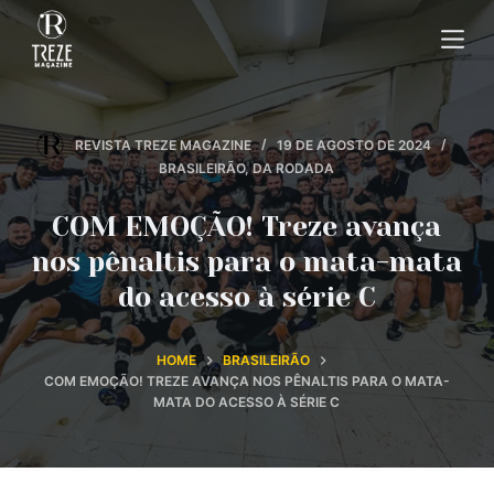
P
u
l
a
r
REVISTA TREZE MAGAZINE
19 DE AGOSTO DE 2024
p
BRASILEIRÃO
,
DA RODADA
a
COM EMOÇÃO! Treze avança
r
a
nos pênaltis para o mata-mata
o
do acesso à série C
c
o
HOME
BRASILEIRÃO
n
COM EMOÇÃO! TREZE AVANÇA NOS PÊNALTIS PARA O MATA-
t
MATA DO ACESSO À SÉRIE C
e
ú
d